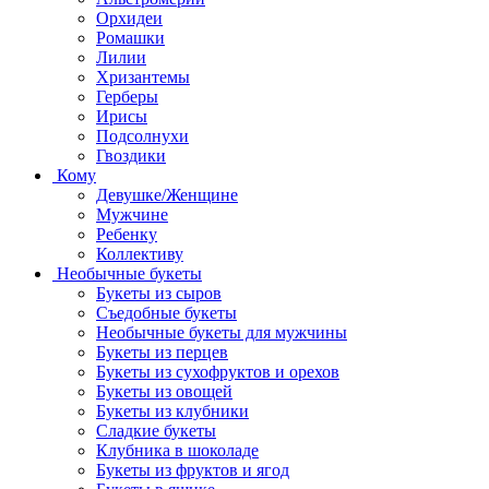
Орхидеи
Ромашки
Лилии
Хризантемы
Герберы
Ирисы
Подсолнухи
Гвоздики
Кому
Девушке/Женщине
Мужчине
Ребенку
Коллективу
Необычные букеты
Букеты из сыров
Съедобные букеты
Необычные букеты для мужчины
Букеты из перцев
Букеты из сухофруктов и орехов
Букеты из овощей
Букеты из клубники
Сладкие букеты
Клубника в шоколаде
Букеты из фруктов и ягод