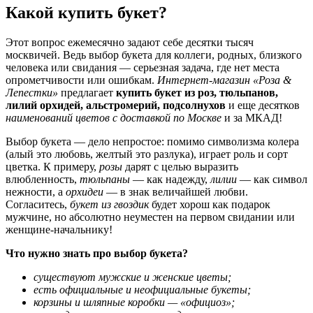
Какой купить букет?
Этот вопрос ежемесячно задают себе десятки тысяч
москвичей. Ведь выбор букета для коллеги, родных, близкого
человека или свидания — серьезная задача, где нет места
опрометчивости или ошибкам.
Интернет-магазин «Роза &
Лепестки»
предлагает
купить букет из роз, тюльпанов,
лилий орхидей, альстромерий, подсолнухов
и еще десятков
наименований цветов с доставкой по Москве
и за МКАД!
Выбор букета — дело непростое: помимо символизма колера
(алый это любовь, желтый это разлука), играет роль и сорт
цветка. К примеру,
розы
дарят с целью выразить
влюбленность,
тюльпаны
— как надежду,
лилии
— как символ
нежности, а
орхидеи
— в знак величайшей любви.
Согласитесь,
букет из гвоздик
будет хорош как подарок
мужчине, но абсолютно неуместен на первом свидании или
женщине-начальнику!
Что нужно знать про выбор букета?
существуют мужские и женские цветы;
есть официальные и неофициальные букеты;
корзины и шляпные коробки — «официоз»;