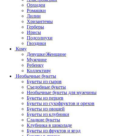
Орхидеи
Ромашки
Лилии
Хризантемы
Герберы
Ирисы
Подсолнухи
Гвоздики
Кому
Девушке/Женщине
Мужчине
Ребенку
Коллективу
Необычные букеты
Букеты из сыров
Съедобные букеты
Необычные букеты для мужчины
Букеты из перцев
Букеты из сухофруктов и орехов
Букеты из овощей
Букеты из клубники
Сладкие букеты
Клубника в шоколаде
Букеты из фруктов и ягод