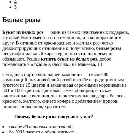
4
5
Белые розы
Букет из белых роз
— один из самых чувственных подарков,
который будет уместен и на именинах, и в корпоративном
кругу. В отличие от ярко-красных и желтых роз, четко
демонстрирующих отношение к получателю,
белые розы
несут официальный характер, и, по сути, ни к чему не
обязывают. Решив
купить букет из белых роз
, добро
пожаловать в
«Роза & Лепестки»
на Макеева, 13!
Сегодня в портфолио нашей компании — свыше 80
композиций, начиная белой розой в колбе и традиционным
букетом из 15 цветов и заканчивая огромными корзинами из
501 и 1001 цветка. Цветовая гамма обширна, есть как
однотонные сочетания, так и эклектичные шедевры белого,
красного, желтого, синего колера с добавлением ирисов,
пионов, тюльпанов, хризантем.
Почему белые розы покупают у нас?
свыше 80 типовых композиций;
до 1001 цветка в одной корзине;