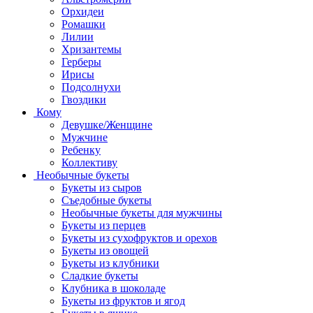
Орхидеи
Ромашки
Лилии
Хризантемы
Герберы
Ирисы
Подсолнухи
Гвоздики
Кому
Девушке/Женщине
Мужчине
Ребенку
Коллективу
Необычные букеты
Букеты из сыров
Съедобные букеты
Необычные букеты для мужчины
Букеты из перцев
Букеты из сухофруктов и орехов
Букеты из овощей
Букеты из клубники
Сладкие букеты
Клубника в шоколаде
Букеты из фруктов и ягод