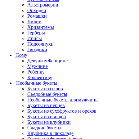
Альстромерии
Орхидеи
Ромашки
Лилии
Хризантемы
Герберы
Ирисы
Подсолнухи
Гвоздики
Кому
Девушке/Женщине
Мужчине
Ребенку
Коллективу
Необычные букеты
Букеты из сыров
Съедобные букеты
Необычные букеты для мужчины
Букеты из перцев
Букеты из сухофруктов и орехов
Букеты из овощей
Букеты из клубники
Сладкие букеты
Клубника в шоколаде
Букеты из фруктов и ягод