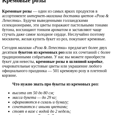
Кремовые розы
Кремовые розы
— один из самых ярких продуктов в
ассортименте
интернет-магазина доставки цветов «Роза &
Лепестки»
. Будучи выведенными голландскими
селекционерами, эти цветы поражают пастельными тонами
бутона, восхищают тонким ароматом и заставляют чаще
стучать даже самое холодное сердце. Неслучайно поэтому
москвичи, желая купить букет из роз, покупают кремовые.
Сегодня
магазин «Роза & Лепестки»
предлагает более двух
десятков
букетов из кремовых роз
или их сочетаний с более
традиционными собратьями. У нас вы можете приобрести
букет для невесты,
кремовые розы в шляпной коробке
,
очаровательные кустовые цветы или украшение любого
официального праздника — 501 кремовую розу в плетеной
корзине.
Что нужно знать про букеты из кремовых роз:
высота от 50 до 80 см;
масса букета — до 29 кг;
оформляются в сизаль и бумагу;
сочетаются с иными цветами;
стоят в вазе с водой до 2 недель;