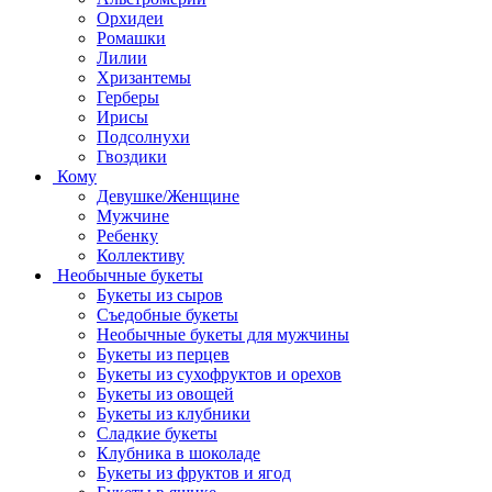
Орхидеи
Ромашки
Лилии
Хризантемы
Герберы
Ирисы
Подсолнухи
Гвоздики
Кому
Девушке/Женщине
Мужчине
Ребенку
Коллективу
Необычные букеты
Букеты из сыров
Съедобные букеты
Необычные букеты для мужчины
Букеты из перцев
Букеты из сухофруктов и орехов
Букеты из овощей
Букеты из клубники
Сладкие букеты
Клубника в шоколаде
Букеты из фруктов и ягод