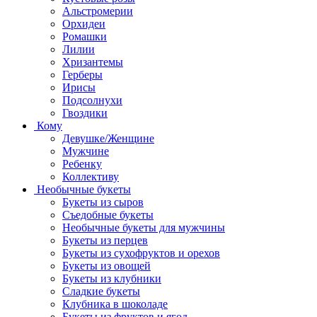
Альстромерии
Орхидеи
Ромашки
Лилии
Хризантемы
Герберы
Ирисы
Подсолнухи
Гвоздики
Кому
Девушке/Женщине
Мужчине
Ребенку
Коллективу
Необычные букеты
Букеты из сыров
Съедобные букеты
Необычные букеты для мужчины
Букеты из перцев
Букеты из сухофруктов и орехов
Букеты из овощей
Букеты из клубники
Сладкие букеты
Клубника в шоколаде
Букеты из фруктов и ягод