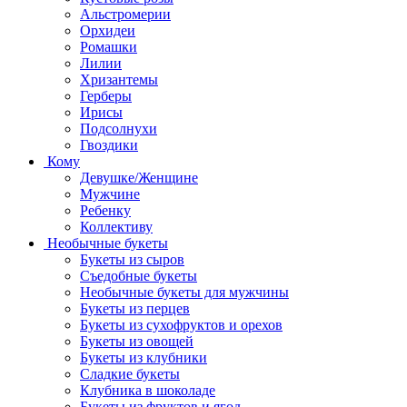
Альстромерии
Орхидеи
Ромашки
Лилии
Хризантемы
Герберы
Ирисы
Подсолнухи
Гвоздики
Кому
Девушке/Женщине
Мужчине
Ребенку
Коллективу
Необычные букеты
Букеты из сыров
Съедобные букеты
Необычные букеты для мужчины
Букеты из перцев
Букеты из сухофруктов и орехов
Букеты из овощей
Букеты из клубники
Сладкие букеты
Клубника в шоколаде
Букеты из фруктов и ягод